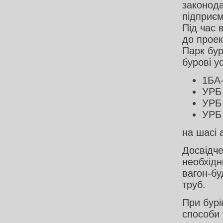
законода
підприєм
Під час 
до проек
Парк бур
бурові у
1БА
УРБ
УРБ 
УРБ
на шасі
Досвідче
необхідн
вагон-бу
труб.
При бурі
способи 