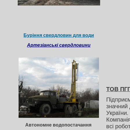
Буріння свердловин для води
Артезіанські свердловини
ТОВ ПГ
Підприєм
значний 
України
Компанія
Автономне водопостачання
всі робо