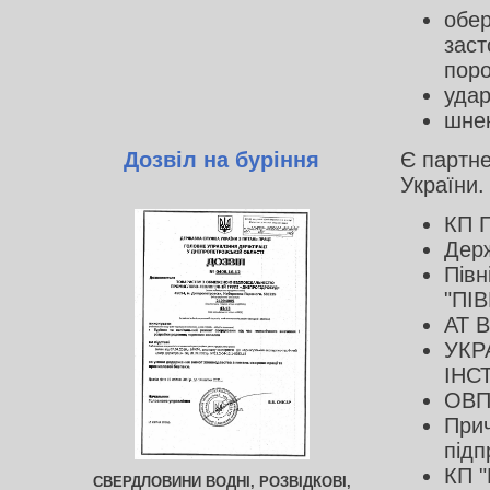
обер
заст
поро
удар
шнек
Дозвіл на буріння
Є партне
України.
КП П
Держ
Півн
"ПІ
АТ 
УКР
ІНС
ОВП
Прич
підп
КП "
СВЕРДЛОВИНИ ВОДНІ, РОЗВІДКОВІ,