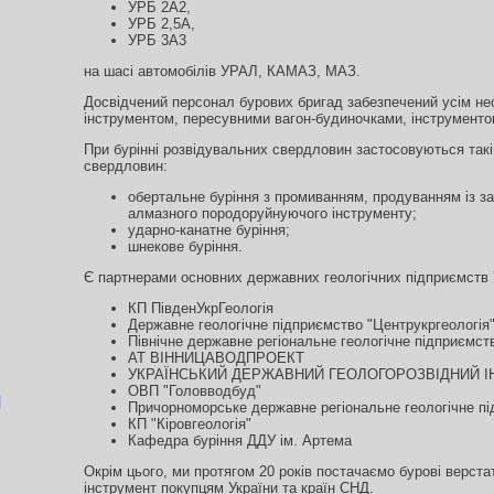
УРБ 2А2,
УРБ 2,5А,
УРБ 3А3
на шасі автомобілів УРАЛ, КАМАЗ, МАЗ.
Досвідчений персонал бурових бригад забезпечений усім не
інструментом, пересувними вагон-будиночками, інструменто
При бурінні розвідувальних свердловин застосовуються такі
свердловин:
обертальне буріння з промиванням, продуванням із з
алмазного породоруйнуючого інструменту;
ударно-канатне буріння;
шнекове буріння.
Є партнерами основних державних геологічних підприємств 
КП ПівденУкрГеологія
Державне геологічне підприємство "Центрукргеологія
Північне державне регіональне геологічне підприєм
АТ ВІННИЦАВОДПРОЕКТ
УКРАЇНСЬКИЙ ДЕРЖАВНИЙ ГЕОЛОГОРОЗВІДНИЙ І
ОВП "Головводбуд"
я
Причорноморське державне регіональне геологічне п
КП "Кіровгеологія"
Кафедра буріння ДДУ ім. Артема
Окрім цього, ми протягом 20 років постачаємо бурові верста
інструмент покупцям України та країн СНД.