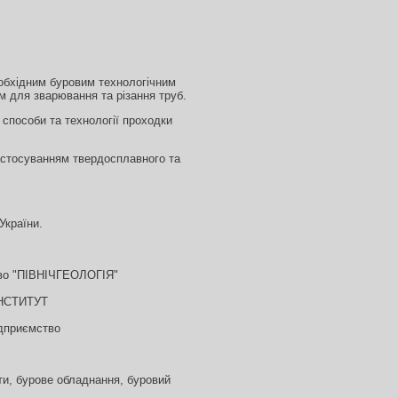
обхідним буровим технологічним
м для зварювання та різання труб.
 способи та технології проходки
астосуванням твердосплавного та
України.
"
ство "ПІВНІЧГЕОЛОГІЯ"
НСТИТУТ
ідприємство
ти, бурове обладнання, буровий