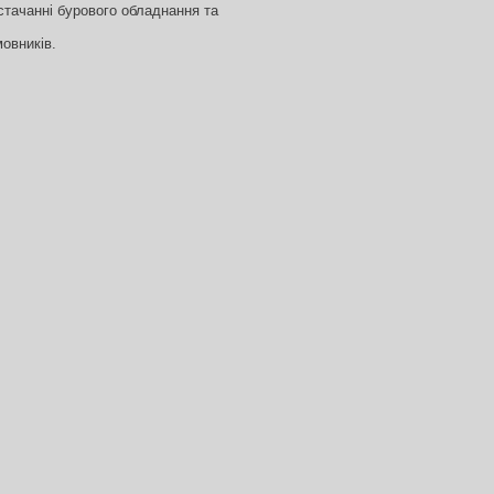
остачанні бурового обладнання та
мовників.