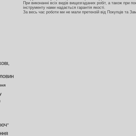
При виконанні всіх видів вищезгаданих робіт, а також при п
інструменту нами надається гарантія якості.
За весь час роботи ми не мали претензій від Покупців та За
ОВІ,
ДЛОВИН
ння
у
И
ЛЮЧ"
ЕННЯ