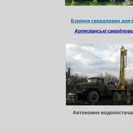
Буріння свердловин для 
Артезіанські свердлов
Автономне водопостача